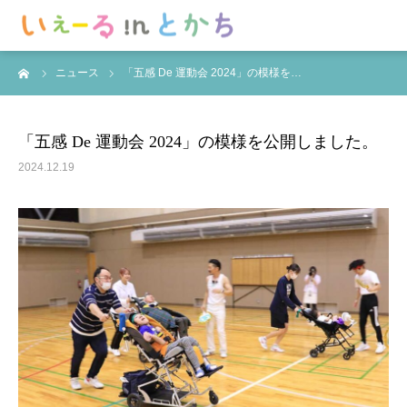
ーム
ニュース
「五感 De 運動会 2024」の模様を…
ホーム
お知らせ
「五感 De 運動会 2024」の模様を公開しました。
2024.12.19
YeLLについて
いぇーる in とかち
活動記録
サポート