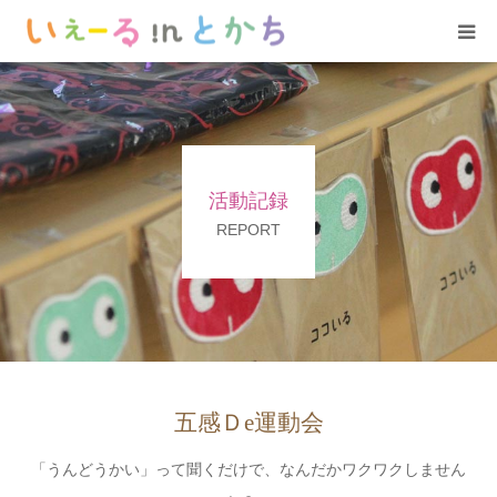
ホーム
お知らせ
活動記録
YeLLについて
REPORT
いぇーる in とかち
活動記録
サポート
五感Ｄe運動会
「うんどうかい」って聞くだけで、なんだかワクワクしません