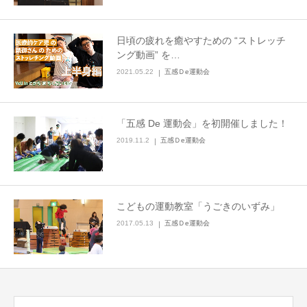
日頃の疲れを癒やすための “ストレッチ
ング動画” を…
2021.05.22
五感Ｄe運動会
「五感 De 運動会」を初開催しました！
2019.11.2
五感Ｄe運動会
こどもの運動教室「うごきのいずみ」
2017.05.13
五感Ｄe運動会