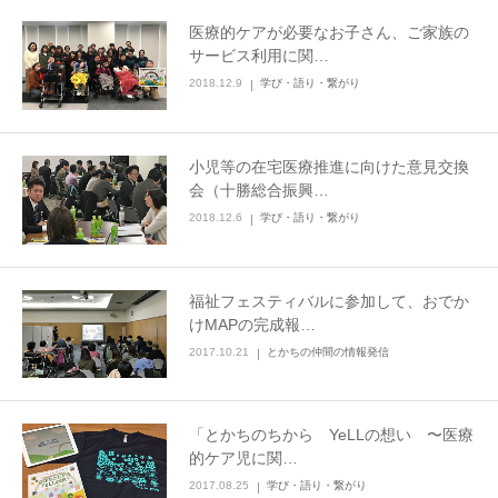
医療的ケアが必要なお子さん、ご家族の
サービス利用に関…
2018.12.9
学び・語り・繋がり
小児等の在宅医療推進に向けた意見交換
会（十勝総合振興…
2018.12.6
学び・語り・繋がり
福祉フェスティバルに参加して、おでか
けMAPの完成報…
2017.10.21
とかちの仲間の情報発信
「とかちのちから YeLLの想い 〜医療
的ケア児に関…
2017.08.25
学び・語り・繋がり