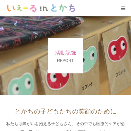
ホーム
お知らせ
活動記録
YeLLについて
REPORT
いぇーる in とかち
活動記録
サポート
とかちの子どもたちの笑顔のために
私たちは障がいを抱える子どもさん、その中でも医療的ケアが必